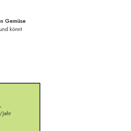
nec ullamcorper
mattis, pulvinar
ein Gemüse
dapibus I am text
 und könnt
block. Click edit
button to change this
text. Lorem ipsum
dolor sit amet,
consectetur adipiscing
elit. Ut elit tellus, luctus
nec ullamcorper
mattis, pulvinar
dapibus I am text
,
block. Click edit
/Jahr
button to change this
text. Lorem ipsum
dolor sit amet,