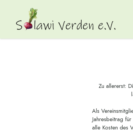
I am text block. Click
edit button to change
this text. Lorem ipsum
Zu allererst: 
dolor sit amet,
consectetur adipiscing
elit. Ut elit tellus, luctus
Als Vereinsmitgli
nec ullamcorper
Jahresbeitrag fü
mattis, pulvinar
alle Kosten des 
dapibus leo.