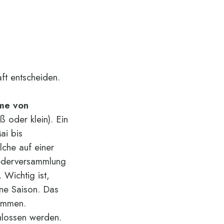
leo.gggggggggggggI
am text block. Click
edit button to change
this text. Lorem ipsum
dolor sit amet,
aft entscheiden.
consectetur adipiscing
elit. Ut elit tellus, luctus
hme von
nec ullamcorper
ß oder klein). Ein
mattis, pulvinar
ai bis
dapibus I am text
lche auf einer
block. Click edit
iederversammlung
button to change this
 Wichtig ist,
text. Lorem ipsum
ine Saison. Das
dolor sit amet,
kommen.
consectetur adipiscing
hlossen werden.
elit. Ut elit tellus, luctus