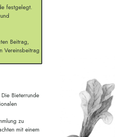
e festgelegt.
consectetur adipiscing
rund
elit. Ut elit tellus, luctus
nec ullamcorper
mattis, pulvinar
dapibus
gten Beitrag,
n Vereinsbeitrag
 Die Bieterrunde
ionalen
ammlung zu
achten mit einem