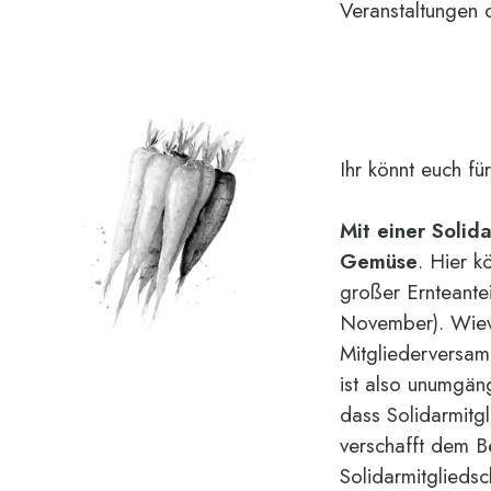
Veranstaltungen 
Ihr könnt euch fü
Mit einer Solid
Gemüse
. Hier k
großer Ernteante
November). Wievie
Mitgliederversam
ist also unumgäng
dass Solidarmitgl
verschafft dem B
Solidarmitglieds