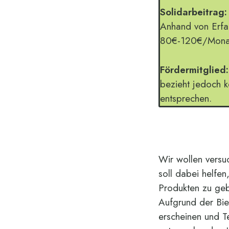
Solidarbeitrag:
Anhand von Erfa
80€-120€/Mona
Fördermitglied:
bezieht jedoch k
entsprechen.
Wir wollen versu
soll dabei helfen
Produkten zu ge
Aufgrund der Biet
erscheinen und T