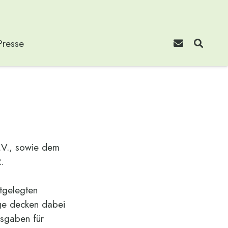
Presse
I am text block. Click
edit button to change
this text. Lorem ipsum
e.V., sowie dem
dolor sit amet,
.
consectetur adipiscing
elit. Ut elit tellus, luctus
stgelegten
nec ullamcorper
äge decken dabei
mattis, pulvinar
usgaben für
dapibus